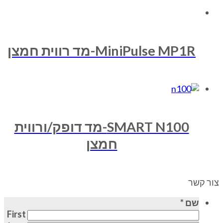
MiniPulse MP1R-מד רווית חמצן
SMART N100-מד דופק/ורווית
חמצן
צור קשר
שם
*
First