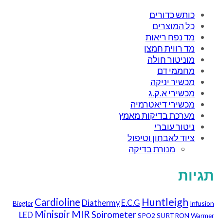
כותש כדורים
כל המוצרים
מד נפח ריאות
מד רווית חמצן
מוניטור חולה
מחממי דם
מכשיר יניקה
מכשירי א.ק.ג
מכשירי דיאטרמיה
מערכת בדיקות מאמץ
ניטור עוברי
ציוד לאבחון וטיפול
מנורת בדיקה
תגיות
Huntleigh
Cardioline
Diathermy
E.C.G
Biegler
Infusion
Minispir
MIR
Spirometer
LED
SPO2
SURTRON
Warmer