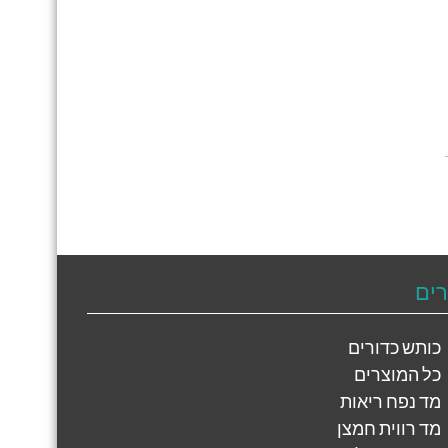
רים
כותש כדורים
כל המוצרים
מד נפח ריאות
מד רווית חמצן