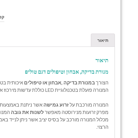
קט
תיאור
תיאור
מנורת בדיקה, אבחון וטיפולים דגם טוליפ
הצורך
ב
מנורת בדיקה ,אבחון או טיפולים
איכותית בטכ
המנורה פועלת בטכנולוגיית LED כוללת עדשות מירכוז אשר מאירה בעוצמה גבוהה ואחידה על האזור המטופל.
המנורה מורכבת על
זרוע גמישה
אשר ניתנת באמצעות י
מפרק זרועות מנירוסטה מאפשר
לשנות את גובה
המנור
מכלול המנורה מורכב על בסיס יציב אשר ניתן לנייד בא
הרצוי.