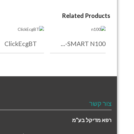
Related Products
SMART N100-מד דופק/ורווית חמצן
ClickEcgBT
צור קשר
רפא מדיקל בע"מ