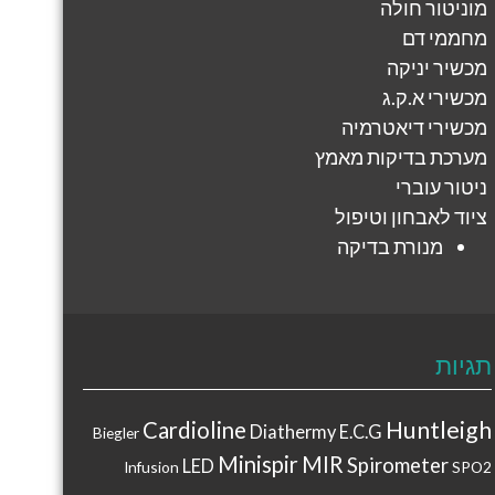
מוניטור חולה
מחממי דם
מכשיר יניקה
מכשירי א.ק.ג
מכשירי דיאטרמיה
מערכת בדיקות מאמץ
ניטור עוברי
ציוד לאבחון וטיפול
מנורת בדיקה
תגיות
Huntleigh
Cardioline
Diathermy
E.C.G
Biegler
Minispir
MIR
Spirometer
LED
Infusion
SPO2