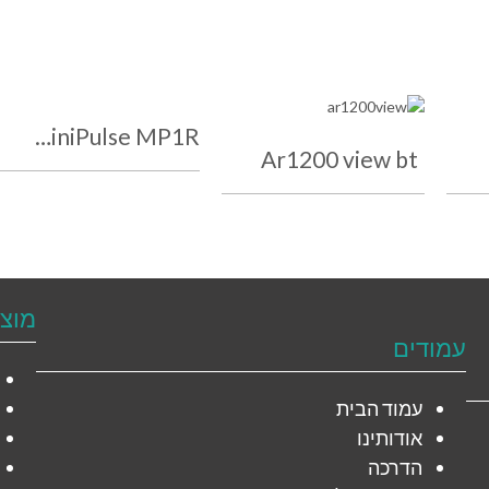
MiniPulse MP1R-מד רווית חמצן
Ar1200 view bt
מוצ
עמודים
עמוד הבית
אודותינו
הדרכה